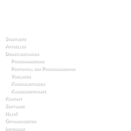
Direkt
zum
Inhalt
Startseite
Aktuelles
Dienstleistungen
Programmierung
Protokoll der Programmierung
Vorlagen
Kurzanleitungen
Kassenzertifikate
Kontakt
Software
Hilfe!
Öffnungszeiten
Impressum